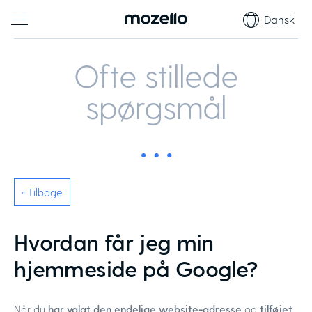
Dansk
Ofte stillede
spørgsmål
« Tilbage
Hvordan får jeg min
hjemmeside på Google?
Når du
har valgt den endelige website-adresse
og
tilføjet